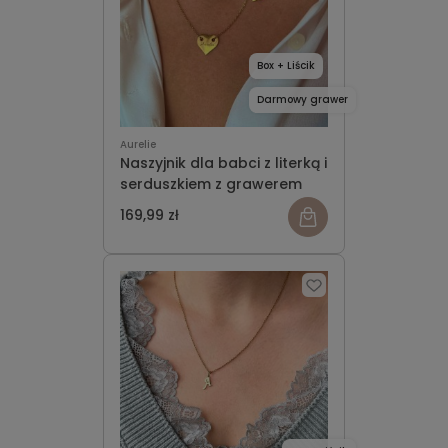
Box + Liścik
Darmowy grawer
Aurelie
Naszyjnik dla babci z literką i
serduszkiem z grawerem
169,99 zł