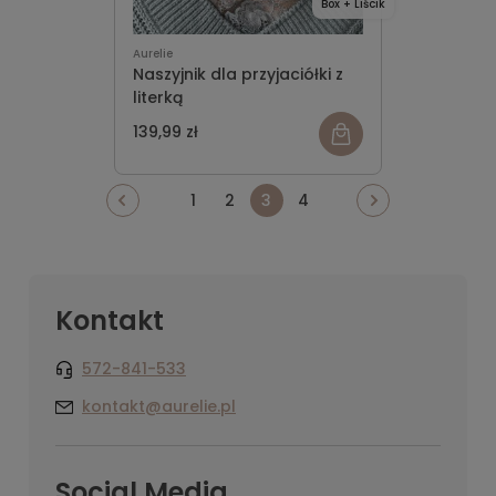
Box + Liścik
Aurelie
Naszyjnik dla przyjaciółki z
literką
139,99 zł
1
2
3
4
Kontakt
572-841-533
kontakt@aurelie.pl
Social Media