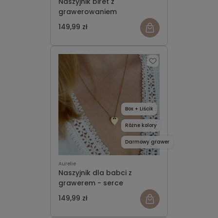
Naszyjnik biret z
grawerowaniem
149,99 zł
Box + Liścik
Różne kolory
Darmowy grawer
Aurelie
Naszyjnik dla babci z
grawerem - serce
149,99 zł