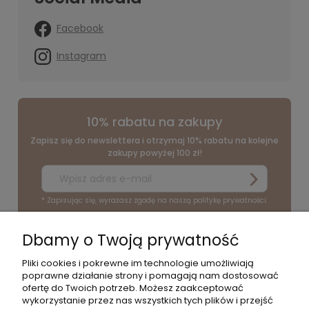
Facebook
Instagram
10% rabatu na zakupy
Zapisz się do newslettera i otrzymaj 10% rabatu na kolejne
zakupy powyżej 100 zł!
* Zapisując się, wyrażasz zgodę na naszą politykę prywatności.
Dbamy o Twoją prywatność
O NAS
Pliki cookies i pokrewne im technologie umożliwiają
poprawne działanie strony i pomagają nam dostosować
POMOC
ofertę do Twoich potrzeb. Możesz zaakceptować
wykorzystanie przez nas wszystkich tych plików i przejść