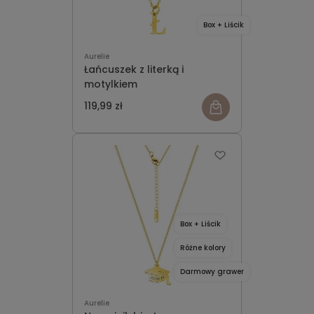
Box + Liścik
Aurelie
Łańcuszek z literką i
motylkiem
119,99 zł
Box + Liścik
Różne kolory
Darmowy grawer
Aurelie