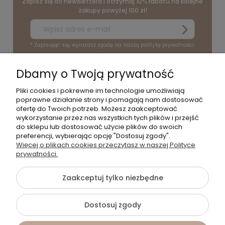
Zapisz się do newslettera i otrzymaj 10% rabatu na kolejne
zakupy powyżej 100 zł!
* Zapisując się, wyrażasz zgodę na naszą politykę prywatności.
Dbamy o Twoją prywatność
O NAS
Pliki cookies i pokrewne im technologie umożliwiają
poprawne działanie strony i pomagają nam dostosować
POMOC
ofertę do Twoich potrzeb. Możesz zaakceptować
wykorzystanie przez nas wszystkich tych plików i przejść
do sklepu lub dostosować użycie plików do swoich
PRODUKTY
preferencji, wybierając opcję "Dostosuj zgody".
Więcej o plikach cookies przeczytasz w naszej Polityce
DLA KOGO?
prywatności.
Zaakceptuj tylko niezbędne
©2026 Wszelkie Prawa Zastrzeżone | Aurélie
Dostosuj zgody
Szablon Flex by
Ecommercy