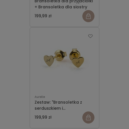
Bransoletka dla przyjaciółki
+ Bransoletka dla siostry
199,99 zł
zobacz
więcej
Aurelie
Zestaw: "Bransoletka z
serduszkiem i
grawerowaniem" + "Kolczyki
199,99 zł
zobacz
z grawerem - serduszka"