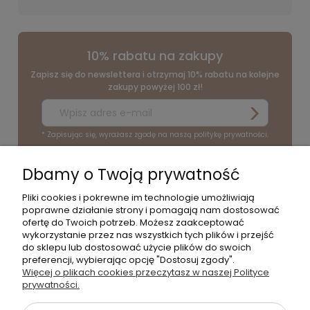
10% rabatu na zakupy
Zapisz się do newslettera i otrzymaj 10% rabatu na kolejne
zakupy powyżej 100 zł!
* Zapisując się, wyrażasz zgodę na naszą politykę prywatności.
Dbamy o Twoją prywatność
O NAS
Pliki cookies i pokrewne im technologie umożliwiają
poprawne działanie strony i pomagają nam dostosować
POMOC
ofertę do Twoich potrzeb. Możesz zaakceptować
wykorzystanie przez nas wszystkich tych plików i przejść
do sklepu lub dostosować użycie plików do swoich
PRODUKTY
preferencji, wybierając opcję "Dostosuj zgody".
Więcej o plikach cookies przeczytasz w naszej Polityce
DLA KOGO?
prywatności.