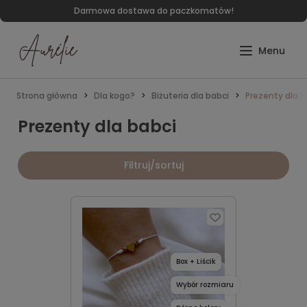
Darmowa dostawa do paczkomatów!
Strona główna
Dla kogo?
Biżuteria dla babci
Prezenty dla b
Prezenty dla babci
Filtruj/sortuj
Box + Liścik
Wybór rozmiaru