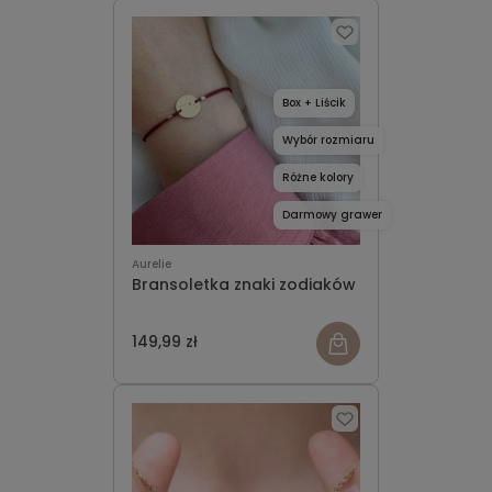
Box + Liścik
Wybór rozmiaru
Różne kolory
Darmowy grawer
Aurelie
Bransoletka znaki zodiaków
149,99 zł