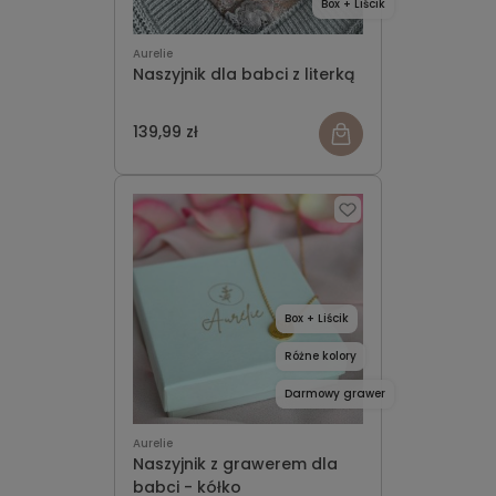
Box + Liścik
Aurelie
Naszyjnik dla babci z literką
139,99 zł
Box + Liścik
Różne kolory
Darmowy grawer
Aurelie
Naszyjnik z grawerem dla
babci - kółko