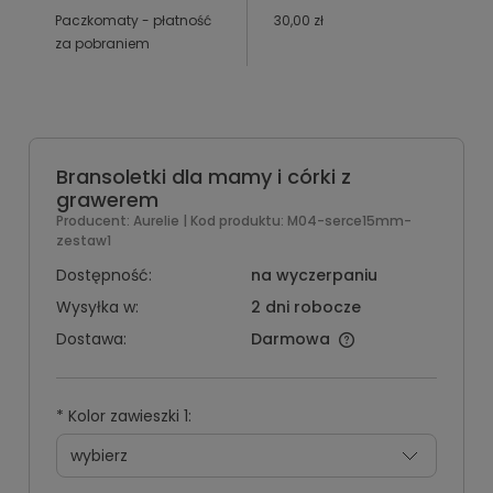
Paczkomaty - płatność
30,00 zł
za pobraniem
Bransoletki dla mamy i córki z
grawerem
Producent:
Aurelie
| Kod produktu:
M04-serce15mm-
zestaw1
Dostępność:
na wyczerpaniu
Wysyłka w:
2 dni robocze
Dostawa:
Darmowa
*
Kolor zawieszki 1: