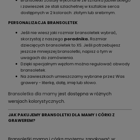
Bransoletki zostały wykonane ze sznurka jubilerskiego
i zawieszek ze stali szlachetnej w kształcie serca
dostępnych w 2 kolorach: złotym lub srebrnym.
PERSONALIZACJA BRANSOLETEK
Jeśli nie wiesz jaki rozmiar bransoletek wybrać,
skorzystaj z naszego
poradnika.
Rozmiar
dziecięcych bransoletek to XS. Jeśli potrzebujesz
jeszcze mniejszej bransoletki, napisz o tym w
uwagach do zamówienia.
Dzięki specjalnym węzłom można regulować obwody
bransoletek.
Na zawieszkach umieszczamy wybrane przez Was
grawery - literkę, datę, imię lub słowo.
Bransoletka dla mamy
jest dostępna w różnych
wersjach kolorystycznych.
JAK PAKUJEMY BRANSOLETKI DLA MAMY I CÓRKI Z
GRAWEREM?
Bransoletki mama i córka możemy zapakować w: