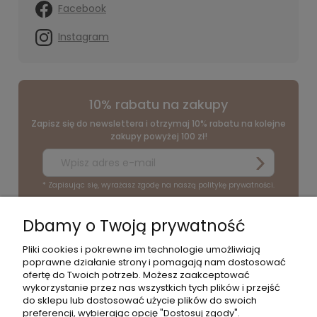
Facebook
Instagram
10% rabatu na zakupy
Zapisz się do newslettera i otrzymaj 10% rabatu na kolejne
zakupy powyżej 100 zł!
* Zapisując się, wyrażasz zgodę na naszą politykę prywatności.
Dbamy o Twoją prywatność
O NAS
Pliki cookies i pokrewne im technologie umożliwiają
poprawne działanie strony i pomagają nam dostosować
POMOC
ofertę do Twoich potrzeb. Możesz zaakceptować
wykorzystanie przez nas wszystkich tych plików i przejść
do sklepu lub dostosować użycie plików do swoich
PRODUKTY
preferencji, wybierając opcję "Dostosuj zgody".