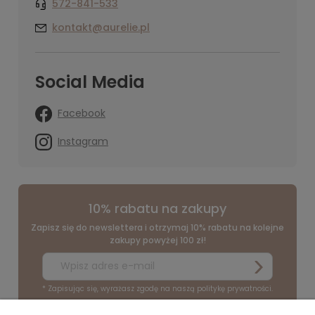
572-841-533
kontakt@aurelie.pl
Social Media
Facebook
Instagram
10% rabatu na zakupy
Zapisz się do newslettera i otrzymaj 10% rabatu na kolejne
zakupy powyżej 100 zł!
* Zapisując się, wyrażasz zgodę na naszą politykę prywatności.