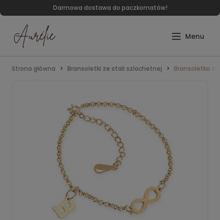
Darmowa dostawa do paczkomatów!
Strona główna
Bransoletki ze stali szlachetnej
Bransoletka ze 