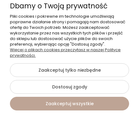
Dbamy o Twoją prywatność
O NAS
Pliki cookies i pokrewne im technologie umożliwiają
poprawne działanie strony i pomagają nam dostosować
POMOC
ofertę do Twoich potrzeb. Możesz zaakceptować
wykorzystanie przez nas wszystkich tych plików i przejść
do sklepu lub dostosować użycie plików do swoich
PRODUKTY
preferencji, wybierając opcję "Dostosuj zgody".
Więcej o plikach cookies przeczytasz w naszej Polityce
DLA KOGO?
prywatności.
Zaakceptuj tylko niezbędne
©2026 Wszelkie Prawa Zastrzeżone | Aurélie
Dostosuj zgody
Szablon Flex by
Ecommercy
Zaakceptuj wszystkie
Pokaż pełną wersję strony
Kontakt
Szukaj
Konto
Koszyk
Sklep internetowy Shoper.pl