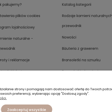
k pakujemy?
Katalog kategorii
tawienia plików cookies
Rodzaje kamieni naturalnych
przewodnik
ogram lojalnościowy
Nowości
mienie naturalne -
zewodnik
Biżuteria z grawerem
roty i reklamacje
Bransoletki na sznurku
atności i dostawy
Bransoletki z kamieni
naturalnych
zmiary bransoletek
 działanie strony i pomagają nam dostosować ofertę do Twoich potr
Pierścionki elastyczne
 swoich preferencji, wybierając opcję "Dostosuj zgody".
AQ
ości.
Naszyjniki
Zaakceptuj wszystkie