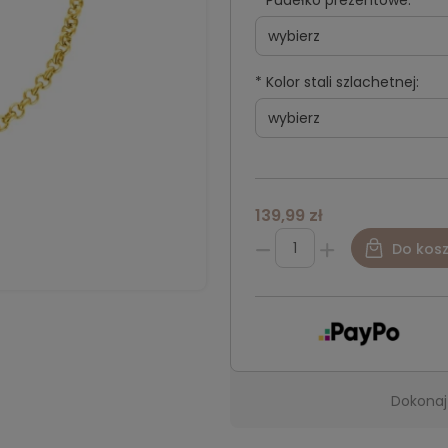
*
Pudełko prezentowe:
*
Kolor stali szlachetnej:
139,99 zł
Do kos
Dokonaj