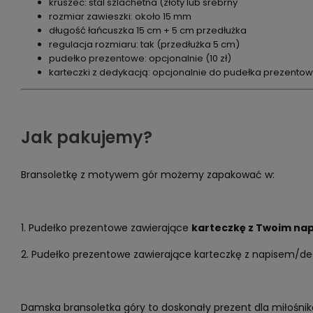
kruszec: stal szlachetna (złoty lub srebrny
rozmiar zawieszki: około 15 mm
długość łańcuszka 15 cm + 5 cm przedłużka
regulacja rozmiaru: tak (przedłużka 5 cm)
pudełko prezentowe: opcjonalnie (10 zł)
karteczki z dedykacją: opcjonalnie do pudełka prezento
Jak pakujemy?
Bransoletkę z motywem gór możemy zapakować w:
1. Pudełko prezentowe zawierające
karteczkę z Twoim na
2. Pudełko prezentowe zawierające karteczkę z napisem/de
Damska bransoletka góry to doskonały prezent dla miłośni