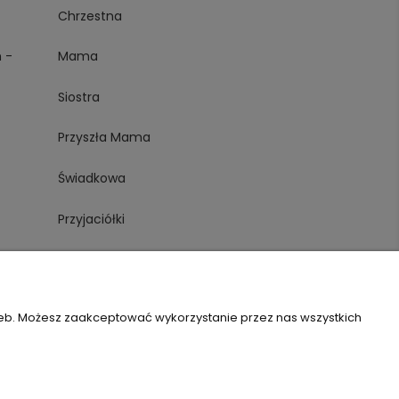
Chrzestna
 -
Mama
Siostra
Przyszła Mama
Świadkowa
Przyjaciółki
Mama i córka
Córka
zeb. Możesz zaakceptować wykorzystanie przez nas wszystkich