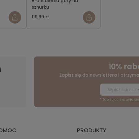
Bransoletka góry na
sznurku
119,99 zł
10% rab
a
Zapisz się do newslettera i otrzyma
* Zapisując się, wyraża
OMOC
PRODUKTY