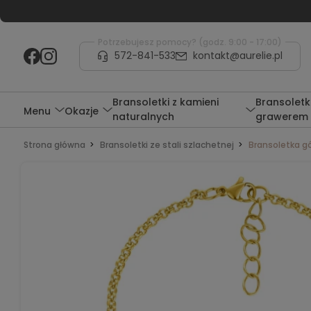
Potrzebujesz pomocy? (godz. 9:00 - 17:00)
572-841-533
kontakt@aurelie.pl
Bransoletki z kamieni
Bransoletki
Menu
Okazje
naturalnych
grawerem
Strona główna
Bransoletki ze stali szlachetnej
Bransoletka g