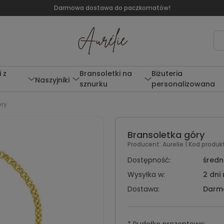
Darmowa dostawa do paczkomatów!
 z
Bransoletki na
Biżuteria
Naszyjniki
sznurku
personalizowana
óry
Bransoletka góry
Producent:
Aurelie
| Kod produk
Dostępność:
średni
Wysyłka w:
2 dni
Dostawa:
Darm