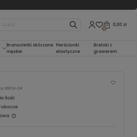
0,00 zł
0
Bransoletki skórzane
Pierścionki
Breloki z
męskie
elastyczne
grawerem
tu:
BSCH-24
a ilość
 robocze
owa