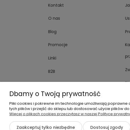
Kontakt
Ja
O nas
Us
Blog
Pr
Promocje
Ka
pr
Linki
Zw
B2B
Pł
Dodatkowe usługi
Dbamy o Twoją prywatność
Ro
Pliki cookies i pokrewne im technologie umożliwiają poprawne
tych plików i przejść do sklepu lub dostosować użycie plików do
F
Więcej o plikach cookies przeczytasz w naszej Polityce prywatn
Zaakceptuj tylko niezbędne
Dostosuj zgody