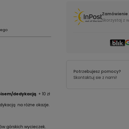
Zamówienie 
Skorzystaj z
wego
Potrzebujesz pomocy?
Skontaktuj sie z nami!
pisem/dedykacją
. + 10 zł
dykacją na różne okazje.
ków górskich wycieczek.