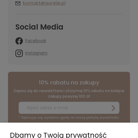
kontakt@aurelie.pl
Social Media
Facebook
Instagram
10% rabatu na zakupy
Zapisz się do newslettera i otrzymaj 10% rabatu na kolejne
zakupy powyżej 100 zł!
* Zapisując się, wyrażasz zgodę na naszą politykę prywatności.
Dbamy o Twoją prywatność