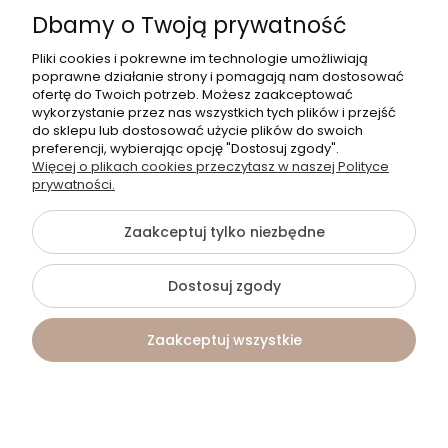
Dbamy o Twoją prywatność
O NAS
Pliki cookies i pokrewne im technologie umożliwiają
poprawne działanie strony i pomagają nam dostosować
POMOC
ofertę do Twoich potrzeb. Możesz zaakceptować
wykorzystanie przez nas wszystkich tych plików i przejść
do sklepu lub dostosować użycie plików do swoich
PRODUKTY
preferencji, wybierając opcję "Dostosuj zgody".
Więcej o plikach cookies przeczytasz w naszej Polityce
DLA KOGO?
prywatności.
Zaakceptuj tylko niezbędne
©2026 Wszelkie Prawa Zastrzeżone | Aurélie
Dostosuj zgody
Szablon Flex by
Ecommercy
Zaakceptuj wszystkie
Pokaż pełną wersję strony
Kontakt
Szukaj
Konto
Koszyk
Sklep internetowy Shoper.pl