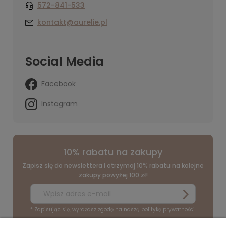
572-841-533
kontakt@aurelie.pl
Social Media
Facebook
Instagram
10% rabatu na zakupy
Zapisz się do newslettera i otrzymaj 10% rabatu na kolejne
zakupy powyżej 100 zł!
* Zapisując się, wyrażasz zgodę na naszą politykę prywatności.